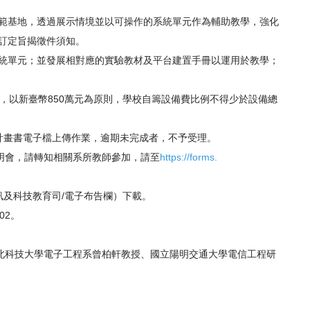
範基地，
透過展示情境並以可操作的系統單元作為輔助教學，
強化
訂定旨揭徵件須知。
統單元；
並發展相對應的實驗教材及平台建置手冊以運用於教學；
，
以新臺幣850萬元為原則，
學校自籌設備費比例不得少於設備總
計畫書電子檔上傳作業，逾期未完成者，
不予受理。
明會，
請轉知相關系所教師參加，請至
https://forms.
訊及科技教育司/電子布告欄）
下載。
102。
北科技大學電子工程系曾柏軒教授、
國立陽明交通大學電信工程研