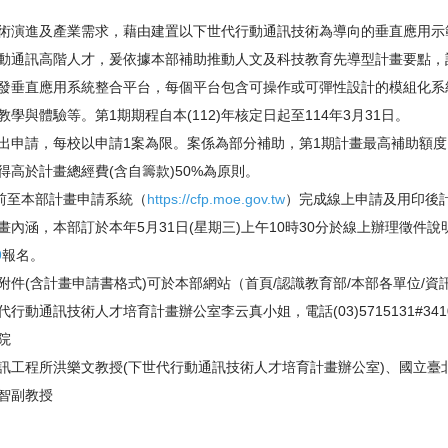
術演進及產業需求，
藉由建置以下世代行動通訊技術為導向的垂直應用示
動通訊高階人才，
爰依據本部補助推動人文及科技教育先導型計畫要點，
發垂直應用系統整合平台，
每個平台包含可操作或可彈性設計的模組化系
學與體驗等。第1期期程自本(112)
年核定日起至114年3月31日。
出申請，每校以申請1案為限。
案係為部分補助，第1期計畫最高補助額度
得高於計畫總經費(含自籌款)50%為原則。
日前至本部計畫申請系統（
https://
cfp.moe.gov.tw
）
完成線上申請及用印後
內涵，本部訂於本年5月31日(星期三)
上午10時30分於線上辦理徵件說
9
報名。
附件(含計畫申請書格式)可於本部網站（
首頁/認識教育部/本部各單位/資
代行動通訊技術人才培育計畫辦公室李云真小姐，電話(03)
5715131#34
院
訊工程所洪樂文教授(
下世代行動通訊技術人才培育計畫辦公室)、
國立臺
智副教授