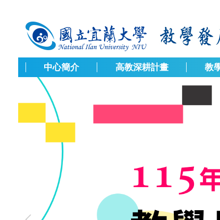
跳
到
主
要
內
容
中心簡介
高教深耕計畫
教
區