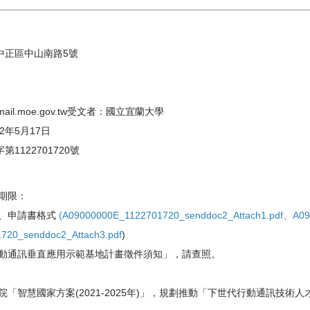
市中正區中山南路5號
ail.moe.gov.tw
受
文者：國立宜蘭大學
2年5月17日
1122701720號
期限：
、申請書格式
(
A09000000E_1122701720_
senddoc2_Attach1.pdf
、
A09
1720_
senddoc2_Attach3.pdf
)
動通訊垂直應用示範基地計畫徵件須知」，
請查照。
智慧國家方案(2021-2025年)
」，規劃推動「下世代行動通訊技術人