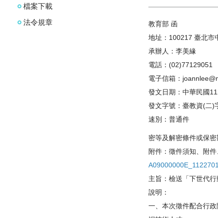
檔案下載
法令規章
教育部 函
地址：100217 臺北
承辦人：李美緣
電話：(02)77129051
電子信箱：
joannlee@m
發文日期：中華民國11
發文字號：臺教資(二)字第
速別：普通件
密等及解密條件或保密
附件：徵件須知、附件
A09000000E_112270
主旨：檢送「下世代行
說明：
一、本次徵件配合行政院「