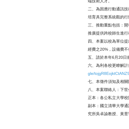
端技術人才。
二、為因應行動通訊技
培育具完整系統觀的行
三、推動重點包括：開
推廣提供跨校師生進行教
四、本案以校為單位提
經費之20%，
設備費不
五、請於本年6月20
六、為利各校更瞭解計畫
gle/tojgR8EojktCtANZ
七、本徵件須知及相關
八、本案聯絡人：
下世
正本：各公私立大學校
副本：國立清華大學通
究所吳卓諭教授、黃昱