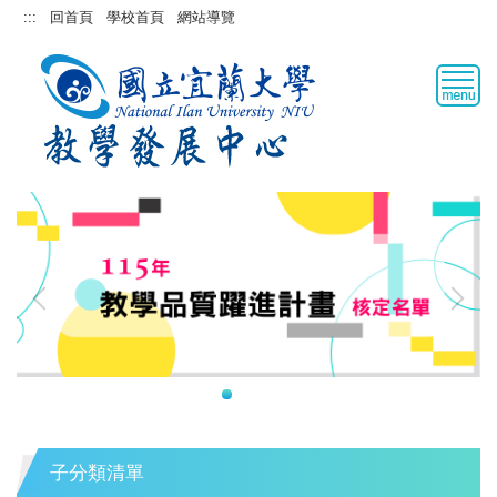
跳
:::
回首頁
學校首頁
網站導覽
到
主
要
內
容
區
子分類清單