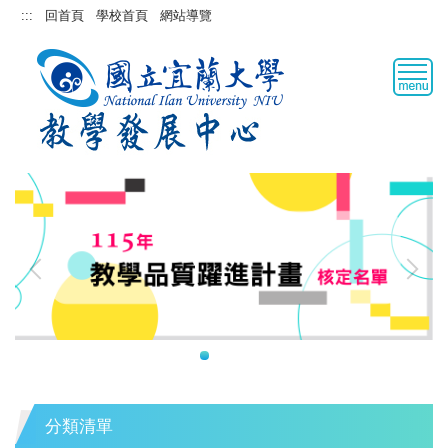
跳
:::
回首頁
學校首頁
網站導覽
到
主
要
內
容
區
分類清單