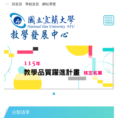
跳
:::
回首頁
學校首頁
網站導覽
到
主
要
內
容
區
分類清單