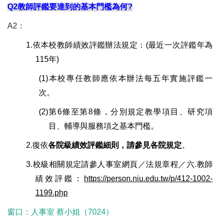
Q2
教師評鑑要達到的基本門檻為何?
A2
：
1.
依本校教師績效評鑑辦法規定：(最近一次評鑑年為
115年)
(1)
本校專任教師應依本辦法每五年實施評鑑一
次。
(2)
第6條至第8條，分別規定教學項目、研究項
目、輔導與服務項之基本門檻。
2.
復依
各院級績效評鑑細則，請參見各院規定
。
3.
校級相關規定請參人事室網頁／法規章程／六.教師
績效評
鑑
：
https://person.niu.edu.tw/p/412-1002-
1199.php
窗口：人事室 蔡小姐（7024）