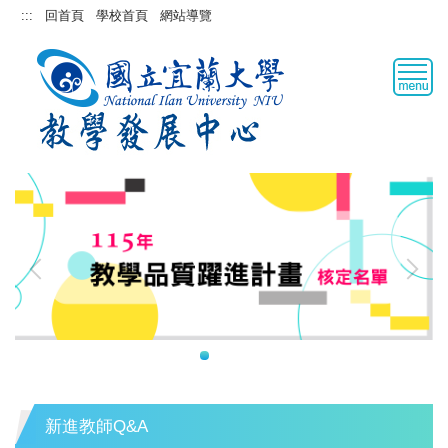
跳
:::
回首頁
學校首頁
網站導覽
到
主
要
內
容
區
新進教師Q&A