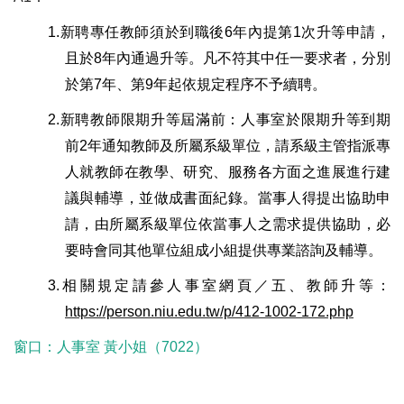
1.
新聘專任教師須於到職後6年內提第1次升等申請，
且於8年內通過升等。凡不符其中任一要求者，分別
於第7年、第9年起依規定程序不予續聘。
2.
新聘教師限期升等屆滿前：人事室於限期升等到期
前2年通知教師及所屬系級單位，請系級主管指派專
人就教師在教學、研究、服務各方面之進展進行建
議與輔導，並做成書面紀錄。當事人得提出協助申
請，由所屬系級單位依當事人之需求提供協助，必
要時會同其他單位組成小組提供專業諮詢及輔導。
3.
相關規定請參人事室網頁／五、教師升等：
https://person.niu.edu.tw/p/412-1002-172.php
窗口：人事室 黃小姐（7022）