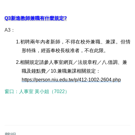
Q3
新進教師兼職有什麼規定?
A3
：
1.
初聘兩年內者新師，不得在校外兼職、兼課。但情
形特殊，經簽奉校長核准者，不在此限。
2.
相關規定請參人事室網頁／法規章程／八.借調、兼
職及鐘點費／10.兼職
兼課
相關規定
：
https://person.niu.edu.tw/p/412-1002-2604.php
窗口：人事室 黃小姐（7022）