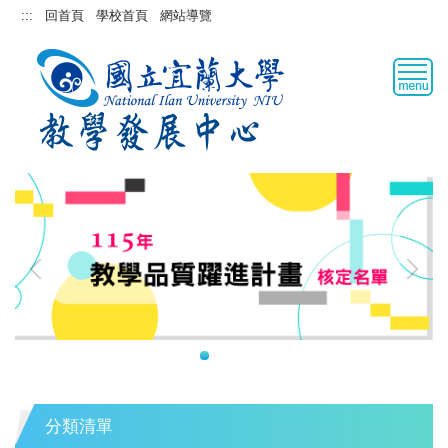
跳
:::
回首頁
學校首頁
網站導覽
到
主
要
內
容
區
分類清單