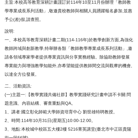
主旨:本校高等教育深耕計畫謹訂於114年10至11月份辦理「教師教
學專業成長系列活動」,敬邀貴校教師與相關人員踴躍報名參加,並惠
予公(差)假,請查照。
說明:
一、本校高等教育深耕計畫二期(114-116年)於教學創新方面,為強化
教師跨域與創新教學,特舉辦各類「教師教學專業成長系列活動」,邀
請各領域專家學者提供專業資訊與分享實務經驗。除協助教師發展
專業能力與增強教學知能外,亦希望能提供教師間交流與觀摩的機會,
以達全方位發展。
二、活動資訊:
(一)主題一:【教學實踐共備社群】教學實踐研究計畫申請不卡關:問
題意識、內容結構、審查重點與QA。
1、講者:國立彰化師範大學師資培育中心 劉世雄特聘教授。
2、時間:114年10月31日(星期五)10:00-12:00。
3、地點:本校城中校區五大樓2樓 5216菁英講堂(臺北市中正區貴陽
街一段56號)。