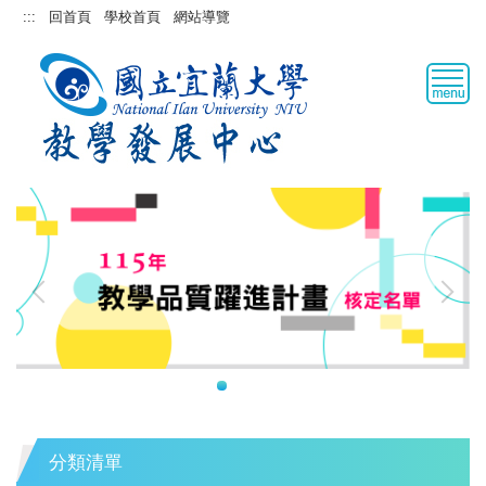
跳
:::
回首頁
學校首頁
網站導覽
到
主
要
內
容
區
分類清單