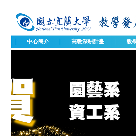
跳
到
主
要
內
容
中心簡介
高教深耕計畫
教
區